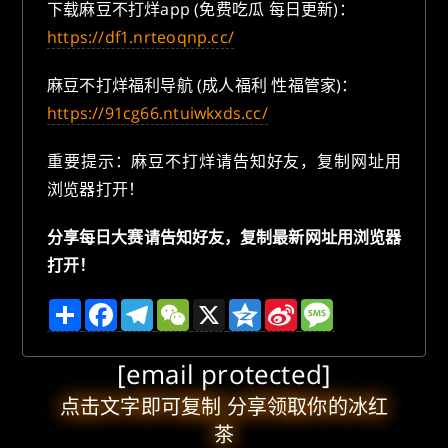
下载麻豆不打烊app (免费吃瓜 每日更新)：
https://df1.nrteoqnp.cc/
麻豆不打烊福利导航 (成人福利 性福管家)：
https://91cg66.ntuiwkxds.cc/
重要提示：麻豆不打烊请告知好友，复制网址用
浏览器打开！
分享每日大赛请告知好友，复制最新网址用浏览器
打开！
分
F
T
W
X
Q
S
M
享
a
e
e
z
i
e
c
l
C
o
n
s
e
e
h
n
a
s
[email protected]
b
g
a
e
W
a
o
r
t
e
g
o
a
i
e
点击文字即可复制 分享领取你的冰红
k
m
b
茶
o