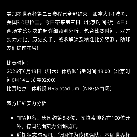
美加墨世界杯第二日赛程已全部结束！加拿大1-1波黑、
美国3-0巴拉圭。今日带来第三日（北京时间6月14日）
两场重磅对决的超详细预测分析，包含比赛时间、双方
实力对比、历史交手、战术解读及精准比分预测，助球
友们提前布局！
比赛时间：
2026年6月13日（周六）休斯顿当地时间 13:00（北京时
间6月14日 凌晨02:00）
比赛地点：休斯顿 NRG Stadium（NRG体育场）
双方详细实力分析
FIFA排名：德国约第5-8位，库拉索排名在100位开
外。德国纸面实力全面碾压。
近期状态与动机：德国作为传统强队，本届世界杯