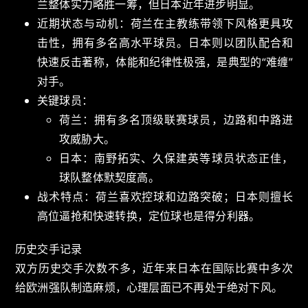
兰整体实力略胜一筹，但日本近年进步明显。
近期状态与动机：荷兰在主教练带领下风格更具攻
击性，拥有多名高水平球员。日本则以团队配合和
快速反击著称，体能和纪律性极强，是典型的“难缠”
对手。
关键球员：
荷兰：拥有多名顶级联赛球员，边路和中路进
攻威胁大。
日本：南野拓实、久保建英等球员状态正佳，
球队整体默契度高。
战术特点：荷兰喜欢控球和边路突破；日本则擅长
高位逼抢和快速转换，定位球也是得分利器。
历史交手记录
双方历史交手次数不多，近年来日本在国际比赛中多次
给欧洲强队制造麻烦，心理层面已不再处于绝对下风。