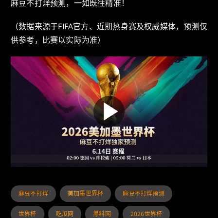
麻豆不打烊预测，一如既往精准！
（数据来源于FIFA官方、近期热身赛及权威媒体，预测仅
供参考，比赛以实际为准）
麻豆不打烊
美加墨世界杯
麻豆不打烊预测
世界杯
吃瓜网
黑料网
2026世界杯