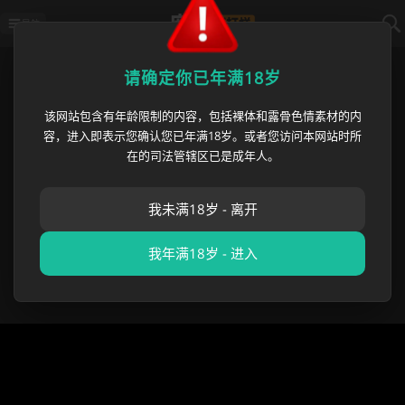
导航
首页
›
必吃大瓜
›
2026美加墨世界杯
请确定你已年满18岁
该网站包含有年龄限制的内容，包括裸体和露骨色情素材的内
2026美加墨世界杯 6.14 赛程比分
容，进入即表示您确认您已年满18岁。或者您访问本网站时所
预测 荷兰vs日本 德国vs库拉索
在的司法管辖区已是成年人。
麻豆黑料哥
•
2026 年 06 月 13 日
必吃大瓜
,
优选投放区
我未满18岁 - 离开
我年满18岁 - 进入