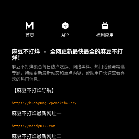
首页
APP
福利应用
麻豆不打烊 - 全网更新最快最全的麻豆不打
烊！
麻豆不打烊聚合每日热点吃瓜、网络黑料、热门话题与精选
专题，持续更新最新动态和重点内容，帮助用户快速查看喜
欢的热门信息。
【麻豆不打烊导航】
https://budayang.vpcmokehw.cc/
麻豆不打烊最新网址一
https://mdbdy012.com
麻豆不打烊最新网址二