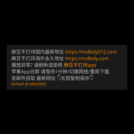
麻豆不打烊国内最新地址
https://mdbdy012.com
麻豆不打烊海外永久地址
https://mdbdy.com
播放异常? 请刷新或使用
麻豆不打烊app
苹果App白屏 请等待1分钟/切换网络/重新下载
发邮件获取 最新网址 👇长按复制保存👇
[email protected]