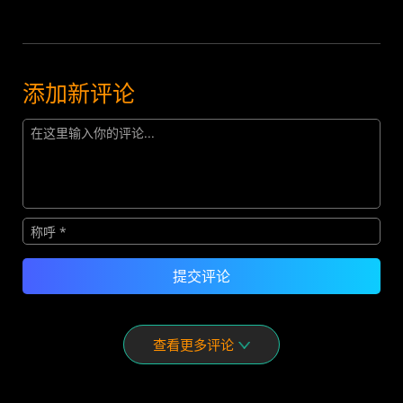
添加新评论
查看更多评论