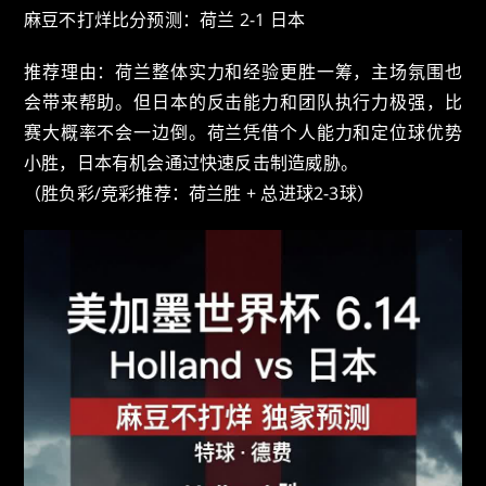
麻豆不打烊比分预测：荷兰 2-1 日本
推荐理由：荷兰整体实力和经验更胜一筹，主场氛围也
会带来帮助。但日本的反击能力和团队执行力极强，比
赛大概率不会一边倒。荷兰凭借个人能力和定位球优势
小胜，日本有机会通过快速反击制造威胁。
（胜负彩/竞彩推荐：荷兰胜 + 总进球2-3球）