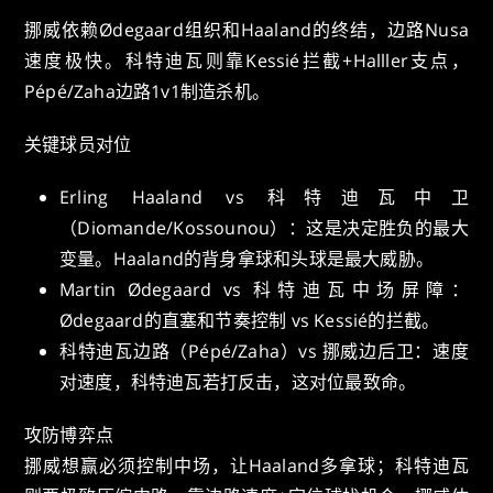
挪威依赖Ødegaard组织和Haaland的终结，边路Nusa
速度极快。科特迪瓦则靠Kessié拦截+Halller支点，
Pépé/Zaha边路1v1制造杀机。
关键球员对位
Erling Haaland vs 科特迪瓦中卫
（Diomande/Kossounou）：这是决定胜负的最大
变量。Haaland的背身拿球和头球是最大威胁。
Martin Ødegaard vs 科特迪瓦中场屏障：
Ødegaard的直塞和节奏控制 vs Kessié的拦截。
科特迪瓦边路（Pépé/Zaha）vs 挪威边后卫：速度
对速度，科特迪瓦若打反击，这对位最致命。
攻防博弈点
挪威想赢必须控制中场，让Haaland多拿球；科特迪瓦