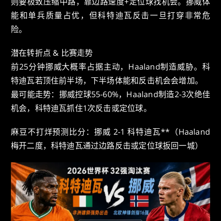
则要极致压缩中路，靠边路速度+定位球找机会。挪威体
能和单兵质量占优，但科特迪瓦反击一旦打穿非常危
险。
潜在转折点 & 比赛走势
前25分钟挪威大概率占据主动，Haaland制造威胁。科
特迪瓦若顶住前半场，下半场体能和反击机会会增加。
最可能走势：挪威控球55-60%，Haaland制造2-3次绝佳
机会，科特迪瓦抓住1次反击或定位球。
麻豆不打烊预测比分：挪威 2-1 科特迪瓦**（Haaland
梅开二度，科特迪瓦通过边路反击或定位球扳回一城）