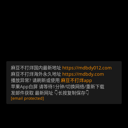
麻豆不打烊国内最新地址
https://mdbdy012.com
麻豆不打烊海外永久地址
https://mdbdy.com
播放异常? 请刷新或使用
麻豆不打烊app
苹果App白屏 请等待1分钟/切换网络/重新下载
发邮件获取 最新网址 👇长按复制保存👇
[email protected]