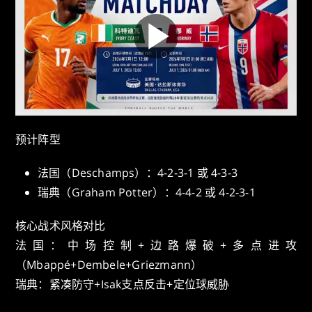
预计阵型
法国（Deschamps）：4-2-3-1 或 4-3-3
瑞典（Graham Potter）：4-4-2 或 4-2-3-1
核心战术风格对比
法国：中场控制+边路爆破+多点进攻
（Mbappé+Dembele+Griezmann）
瑞典：紧凑防守+Isak支点反击+定位球威胁