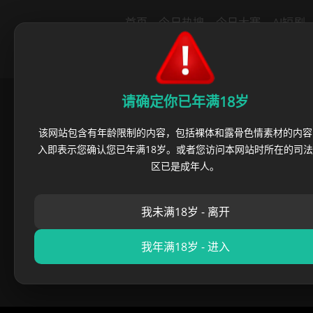
导航
首页
今日热搜
今日大赛
AI短剧
里番动漫
绿帽社区
猎奇重口
反
请确定你已年满18岁
首页
›
成人吃瓜
›
喜剧演员 肖
该网站包含有年龄限制的内容，包括裸体和露骨色情素材的内容
入即表示您确认您已年满18岁。或者您访问本网站时所在的司
喜剧演员 肖旭与
区已是成年人。
麻豆黑料哥
•
2026 年 06 月
我未满18岁 - 离开
我年满18岁 - 进入