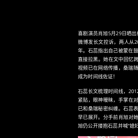
喜剧演员肖旭5月29日晒出
微博发长文控诉，两人从20
年。石蕊指出自己被蒙在鼓
直接拉黑。她在文中回忆
视频已在网络传播，桑瑞随
成为时间线佐证！
石蕊长文梳理时间线，20
紧贴，眼神暧昧，手掌在对
已和桑瑞秘密纠缠。石蕊表
早已展开。分手前肖旭对她
旭仍公开搂抱石蕊并喊“媳