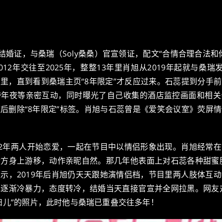
结婚证，与桑瑞（Soly桑桑）官宣领证，配文“合情合理合法
12年交往至2025年，整整13年里肖旭从2019年起就与桑
里，直到看到桑瑞主页“8年限定”才反应过来。石蕊提到分手
跨年夜等亲密互动，同时曝光了自己收集的酒店监控画面和相关
后删除“8年限定”标签。肖旭与石蕊曾是《爱笑会议室》荧屏
12年两人开始恋爱，一起在节目中以情侣形象出现。肖旭经常
方身上游移，动作亲昵自然。那几年他表面上对石蕊各种甜蜜肢
示，2019年后肖旭仍天天跟她演情侣档，节目里两人肢体互
逐渐冷暴力，态度转冷，结婚当天直接官宣并全网拉黑。网友对
妇儿”的照片，此时他与桑瑞已重叠交往多年！