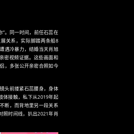
和你”。同一时间，前任石蕊在
瑞发展关系，实际脚踏两条船8
前遭遇冷暴力，结婚当天肖旭
亲密视频证据。这些画面和
情侣，多张公开亲密合照如今
在镜头前搂紧石蕊腰身，身体
体接触，私下从2019年起
动不断，而背地里另一段关系
照时间线，扒出2021年肖