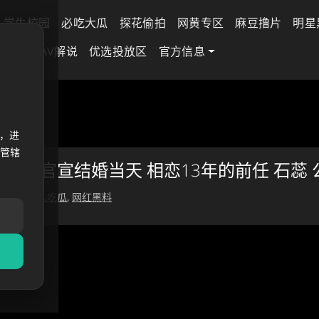
学生校园
必吃大瓜
探花偷拍
网黄专区
麻豆撸片
明星
差专区
AV解说
优选投放区
官方信息
旭与桑瑞
，进
法管辖
桑瑞 官宣结婚当天 相恋13年的前任 石蕊
 01 日
成人吃瓜
,
网红黑料