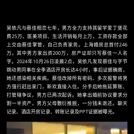
吴依凡与蔡佳相恋七年，男方全力支持其留学爱丁堡花
费25万、医美项目、生活开销每月上万，工资存款全部
上交由蔡佳掌管，自己负责家务。上海婚房总首付246
万，其中男方家出资200万，房产证却只写蔡佳一人名
字。2024年10月26日凌晨2点，吴依凡发现蔡佳与字节
跳动男同事在全季酒店开房长达4小时，事后证据确凿，
她还感染相关疾病。蔡佳改掉所有密码、多次报警将男
方强行赶出家门，新欢直接入住。分手后她拖延算账、
打管辖争议，男方已两次起诉。她拿出婚前协议要求分
割一半资产，男方父母敷衍推脱，一分钱未退还。聊天
记录、酒店开房记录、转账记录及PPT证据被曝光。