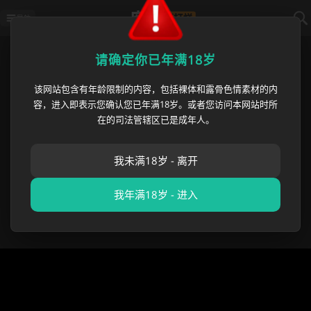
导航
首页
›
绿帽社区
›
蔡佳出轨事件 七年2
请确定你已年满18岁
该网站包含有年龄限制的内容，包括裸体和露骨色情素材的内
蔡佳出轨事件 七年200万婚房全由
容，进入即表示您确认您已年满18岁。或者您访问本网站时所
男方承担 出轨男同事凌晨全季酒
在的司法管辖区已是成年人。
店开房被曝光
我未满18岁 - 离开
麻豆黑料哥
•
2026 年 06 月 19 日
绿帽社区
,
反差专区
,
成
人吃瓜
我年满18岁 - 进入