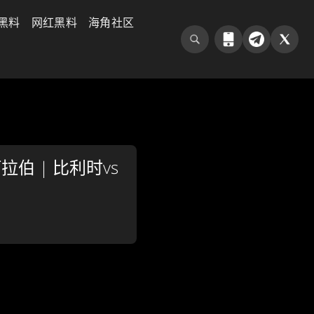
黑料
网红黑料
海角社区
拉伯 | 比利时vs