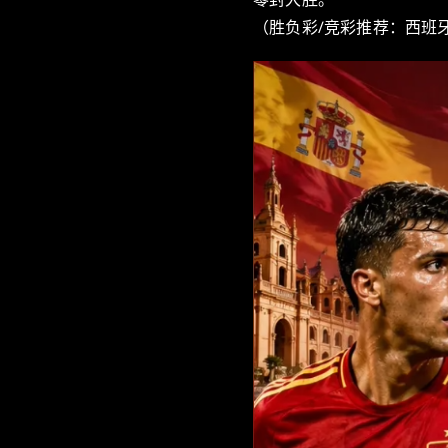
（胜负彩/竞彩推荐：西班牙胜