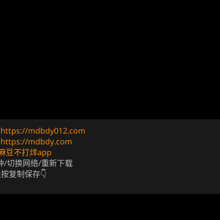
址
https://mdbdy012.com
址
https://mdbdy.com
麻豆不打烊app
钟/切换网络/重新下载
长按复制保存👇