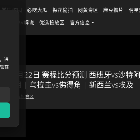
学生校园
必吃大瓜
探花偷拍
网黄专区
麻豆撸片
明星
差专区
AV解说
优选投放区
官方信息
墨世界杯
，进
法管辖
杯 6月22日 赛程比分预测 西班牙vs沙特阿
伊朗 | 乌拉圭vs佛得角 | 新西兰vs埃及
 21 日
优选投放区