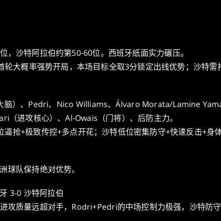
3-5位，沙特阿拉伯约第50-60位。西班牙纸面实力碾压。
牙首轮大概率强势开局，本场目标全取3分锁定出线优势；沙特需
、Pedri、Nico Williams、Álvaro Morata/Lamine 
awsari（进攻核心）、Al-Owais（门将）、后防主力。
高位逼抢+极致传控+多点开花；沙特低位密集防守+快速反击+身
洲球队保持绝对优势。
 3-0 沙特阿拉伯
攻质量远超对手，Rodri+Pedri的中场控制力极强，沙特