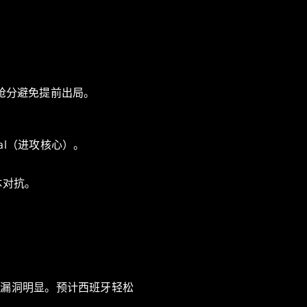
抢分避免提前出局。
Yamal（进攻核心）。
体对抗。
防守漏洞明显。预计西班牙轻松