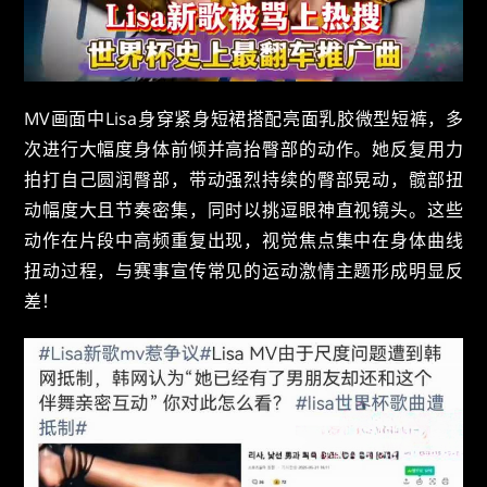
MV画面中Lisa身穿紧身短裙搭配亮面乳胶微型短裤，多
次进行大幅度身体前倾并高抬臀部的动作。她反复用力
拍打自己圆润臀部，带动强烈持续的臀部晃动，髋部扭
动幅度大且节奏密集，同时以挑逗眼神直视镜头。这些
动作在片段中高频重复出现，视觉焦点集中在身体曲线
扭动过程，与赛事宣传常见的运动激情主题形成明显反
差！