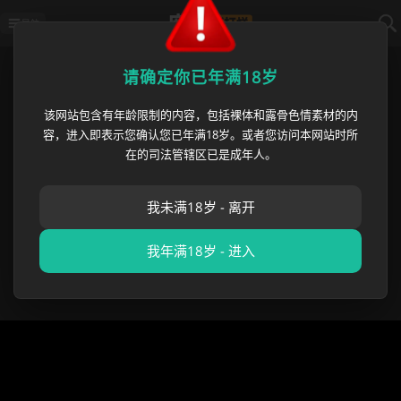
导航
首页
›
明星黑料
›
韩国巨星 Lisa
请确定你已年满18岁
该网站包含有年龄限制的内容，包括裸体和露骨色情素材的内
韩国巨星 Lisa 2026美加墨世界杯
容，进入即表示您确认您已年满18岁。或者您访问本网站时所
推广曲 Goals MV舞蹈风格引发全
在的司法管辖区已是成年人。
球球迷争议
我未满18岁 - 离开
麻豆黑料哥
•
2026 年 06 月 26 日
明星黑料
,
成人吃瓜
,
优
选投放区
我年满18岁 - 进入