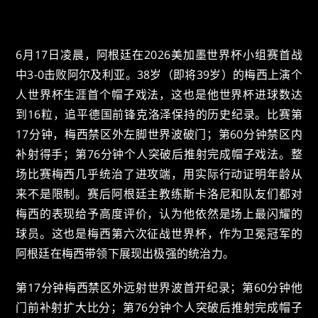
6月17日凌晨，阿根廷在2026美加墨世界杯小组赛首战
中3-0击败阿尔及利亚。38岁（即将39岁）的梅西上演个
人世界杯生涯首个帽子戏法，这也是他世界杯进球数达
到16粒，追平德国前锋克洛泽保持的历史纪录。比赛第
17分钟，梅西禁区外左脚世界波破门；第60分钟禁区内
补射得手；第76分钟个人突破后推射完成帽子戏法。整
场比赛梅西几乎统治了进攻端，用实际行动证明年龄从
来不是限制。赛后阿根廷主教练斯卡洛尼和队友们都对
梅西的表现给予高度评价，认为他依然是场上最闪耀的
球员。这也是梅西第六次征战世界杯，作为卫冕冠军的
阿根廷在梅西带领下展现出极强的统治力。
第17分钟梅西禁区外远射世界波首开纪录；第60分钟他
门前补射扩大比分；第76分钟个人突破后推射完成帽子