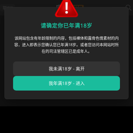
导航
首页
›
优选投放区
›
38岁梅西，第六届世
请确定你已年满18岁
该网站包含有年龄限制的内容，包括裸体和露骨色情素材的内
38岁梅西，第六届世界杯首战就戴
容，进入即表示您确认您已年满18岁。或者您访问本网站时所
帽！阿根廷3-0阿尔及利亚，传奇
在的司法管辖区已是成年人。
仍在继续
我未满18岁 - 离开
麻豆黑料王
•
2026 年 06 月 17 日
优选投放区
我年满18岁 - 进入