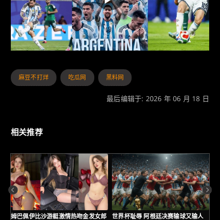
麻豆不打烊
吃瓜网
黑料网
最后编辑于: 2026 年 06 月 18 日
相关推荐
姆巴佩伊比沙游艇激情热吻金发女郎
世界杯耻辱 阿根廷决赛输球又输人
西