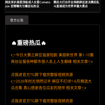
网友深扒竟是顶级成人女星Comato
赛后大打出手全网刷屏这波决赛后乱
美
zze 恋情曝光引爆足坛热议
斗直接成为世界杯最大黑点
者
官方公告
🔥重磅热瓜🔥
👉今日大赛之麻豆独家短剧 美丽新世界 第1-10集
屌丝征服各种都市丽人走上人生巅峰 相关文章👈
点我进官方TG群下载完整版视频资源
👉2026年时光悄然过半 麻豆不打烊1-6月精选大
瓜合集 真心感谢各位瓜友的陪伴 相关文章👈
点我进官方TG群下载完整版视频资源