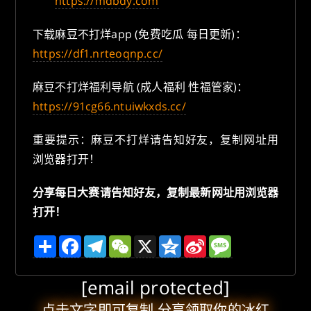
https://mdbdy.com
下载麻豆不打烊app (免费吃瓜 每日更新)：
https://df1.nrteoqnp.cc/
麻豆不打烊福利导航 (成人福利 性福管家)：
https://91cg66.ntuiwkxds.cc/
重要提示：麻豆不打烊请告知好友，复制网址用
浏览器打开！
分享每日大赛请告知好友，复制最新网址用浏览器
打开！
分
F
T
W
X
Q
S
M
享
a
e
e
z
i
e
c
l
C
o
n
s
e
e
h
n
a
s
[email protected]
b
g
a
e
W
a
o
r
t
e
g
o
a
i
e
点击文字即可复制 分享领取你的冰红