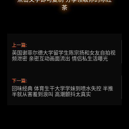
k
m
b
茶
o
上一篇:
英国谢菲尔德大学留学生陈宗扬和女友自拍视
频泄密 亲密互动画面流出 情侣私生活曝光
下一篇:
回味经典 体育生干大学学妹到喷水失控 半推
半就从害羞到浪叫 高潮颤抖太真实